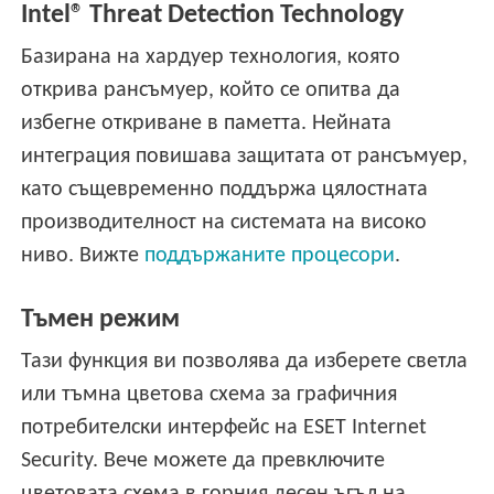
Intel® Threat Detection Technology
Базирана на хардуер технология, която
открива рансъмуер, който се опитва да
избегне откриване в паметта. Нейната
интеграция повишава защитата от рансъмуер,
като същевременно поддържа цялостната
производителност на системата на високо
ниво. Вижте
поддържаните процесори
.
Тъмен режим
Тази функция ви позволява да изберете светла
или тъмна цветова схема за графичния
потребителски интерфейс на ESET Internet
Security. Вече можете да превключите
цветовата схема в горния десен ъгъл на