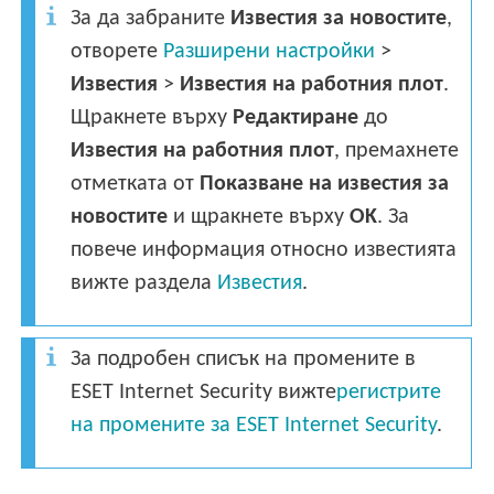
За да забраните
Известия за новостите
,
отворете
Разширени настройки
>
Известия
>
Известия на работния плот
.
Щракнете върху
Редактиране
до
Известия на работния плот
, премахнете
отметката от
Показване на известия за
новостите
и щракнете върху
OK
. За
повече информация относно известията
вижте раздела
Известия
.
За подробен списък на промените в
ESET Internet Security вижте
регистрите
на промените за ESET Internet Security
.