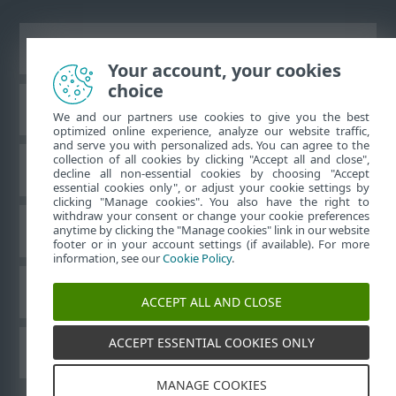
Преглед на настолна версия на сайт
Your account, your cookies
choice
База знания на ESET
We and our partners use cookies to give you the best
optimized online experience, analyze our website traffic,
and serve you with personalized ads. You can agree to the
collection of all cookies by clicking "Accept all and close",
Форум на ESET
decline all non-essential cookies by choosing "Accept
essential cookies only", or adjust your cookie settings by
clicking "Manage cookies". You also have the right to
withdraw your consent or change your cookie preferences
Регионална поддръжка
anytime by clicking the "Manage cookies" link in our website
footer or in your account settings (if available). For more
information, see our
Cookie Policy
.
Управление на бисквитките
ACCEPT ALL AND CLOSE
ACCEPT ESSENTIAL COOKIES ONLY
Други продукти на ESET
MANAGE COOKIES