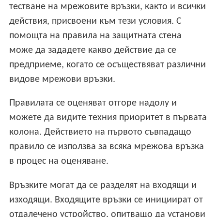
тестване на мрежовите връзки, както и всички
действия, присвоени към тези условия. С
помощта на правила на защитната стена
може да зададете какво действие да се
предприеме, когато се осъществяват различни
видове мрежови връзки.
Правилата се оценяват отгоре надолу и
можете да видите техния приоритет в първата
колона. Действието на първото съвпадащо
правило се използва за всяка мрежова връзка
в процес на оценяване.
Връзките могат да се разделят на входящи и
изходящи. Входящите връзки се инициират от
отдалечено устройство, опитващо да установи