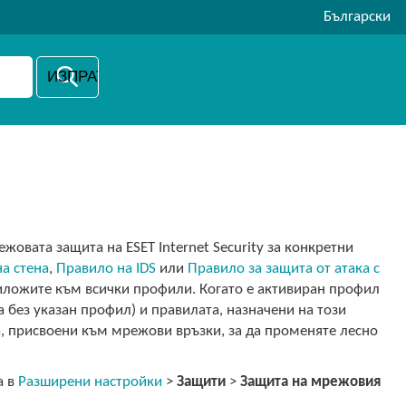
Български
жовата защита на ESET Internet Security за конкретни
а стена
,
Правило на IDS
или
Правило за защита от атака с
риложите към всички профили. Когато е активиран профил
 без указан профил) и правилата, назначени на този
, присвоени към мрежови връзки, за да променяте лесно
а в
Разширени настройки
>
Защити
>
Защита на мрежовия