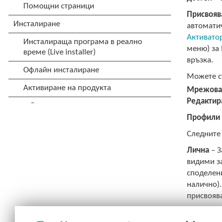
Присвояв
автомати
Активато
меню) за
връзка.
Можете с
Мрежова
Редактир
Профили 
Следните
Лична
– З
видими за
споделен
налично).
присвояв
Публичн