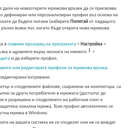
е дали на новооткрити мрежови връзки да се присвоява
о дефиниран или персонализиран профил въз основа на
скате да бъдете питани (изберете
Попитай
от падащото
ръчно всеки път, когато бъде открита нова мрежова
ка в
главния прозорец на програмата
>
Настройка
>
ъзка и щракнете върху иконата на менюто
>
ащита
и да изберете профил.
авите или редактирате профили за мрежова връзка
.
 редактирани/изтривани:
тър и споделените файлове, съхранени на компютъра, са
ъпни за други потребители в мрежата (достъпът до
я е разрешена и споделянето на работния плот е
 защитена локална мрежа. Този профил автоматично се
астна мрежа в Windows.
те на вашата система не се споделят или не се виждат