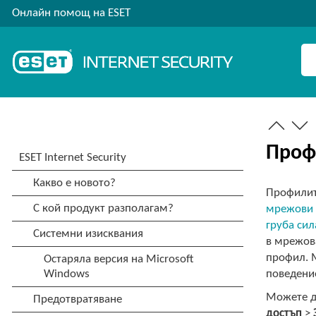
Онлайн помощ на ESET
Проф
Профилите
мрежови 
груба сил
в мрежова
профил. 
поведение
Можете д
достъп
>