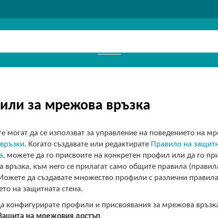
или за мрежова връзка
 могат да се използват за управление на поведението на мре
връзки
. Когато създавате или редактирате
Правило на защитн
а
, можете да го присвоите на конкретен профил или да го п
 връзка, към него се прилагат само общите правила (правила
Можете да създавате множество профили с различни правила
то на защитната стена.
а конфигурирате профили и присвоявания за мрежова връзк
Защита на мрежовия достъп
.