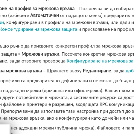
ане на профил за мрежова връзка
– Позволява ви да избират
чно (изберете
Автоматичен
от падащото меню) предварителн
ри
, конфигурирани в профили на мрежови връзки, или дали и
Конфигуриране на мрежова защита
и присвояване на профил 
ъщо ръчно да присвоите конкретен профил за мрежова връз
 защита
>
Мрежови връзки
. Посочете конкретна мрежова вр
ане
, за да отворите прозореца
Конфигуриране на мрежова з
за мрежова връзка
– Щракнете върху
Редактиране
, за да
доб
 профили са предварително дефинирани и не могат да бъдат
а надеждни мрежи (домашна или офис мрежа). Вашият компю
 други потребители в мрежата, а системните ресурси са дост
и файлове и принтери е разрешен, входящата RPC комуникаци
 Препоръчваме да използвате тази настройка при достъп до
а на мрежова връзка, ако е конфигуриран като домейн или ч
а
– За ненадеждни мрежи (публична мрежа). Файловете и папки