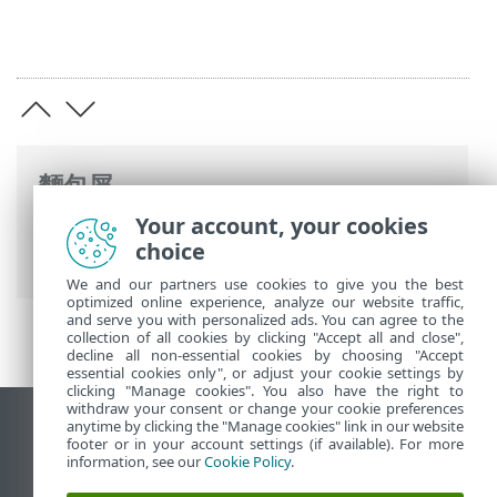
麵包屑
Your account, your cookies
ESET 線上說明
>
ESET Server Security
>
進
choice
階設定
>
防護
>
HIPS
> HIPS 進階設定
We and our partners use cookies to give you the best
optimized online experience, analyze our website traffic,
and serve you with personalized ads. You can agree to the
collection of all cookies by clicking "Accept all and close",
decline all non-essential cookies by choosing "Accept
essential cookies only", or adjust your cookie settings by
clicking "Manage cookies". You also have the right to
withdraw your consent or change your cookie preferences
anytime by clicking the "Manage cookies" link in our website
檢視桌面網站
footer or in your account settings (if available). For more
End of Life
information, see our
Cookie Policy
.
ESET 知識庫