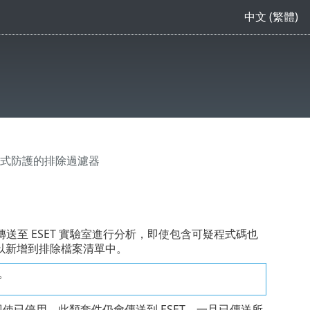
中文 (繁體)
端式防護的排除過濾器
至 ESET 實驗室進行分析，即使包含可疑程式碼也
可以新增到排除檔案清單中。
。
件。即使已停用，此類套件仍會傳送到 ESET。一旦已傳送所