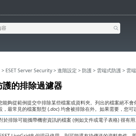
明
>
ESET Server Security
>
進階設定
>
防護
>
雲端式防護
> 雲
防護的排除過濾器
您能夠從範例提交中排除某些檔案或資料夾。列出的檔案絕不會傳送
，最常見的檔案類型 (
.doc
) 均會被排除在外。如果需要，您
對於排除可能攜帶機密資訊的檔案 (例如文件或電子表格) 很有用
ESET LiveGrid® 但現已停用，則可能還有待傳送的資料套