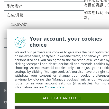
有目前資訊，
如果您找到可
新。
Your account, your cookies
choice
We and our partners use cookies to give you the best optimize
online experience, analyze our website traffic, and serve you wit
personalized ads. You can agree to the collection of all cookies b
clicking "Accept all and close", decline all non-essential cookies b
choosing "Accept essential cookies only", or adjust your cooki
settings by clicking "Manage cookies". You also have the right t
withdraw your consent or change your cookie preference
anytime by clicking the "Manage cookies" link in our websit
footer or in your account settings (if available). For mor
information, see our
Cookie Policy
.
End of Life
ESET 知識庫
ESET 論壇
ESET Status Portal
地區設
ACCEPT ALL AND CLOSE
© 1992 - 2026 ESET, spol. s r.o. - 保留所有權利。