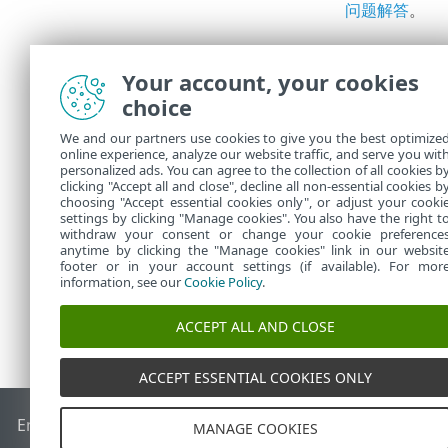
问题解答
。
ESET Ser
Your account, your cookies
启用漏洞
•
choice
漏洞和修
•
修补程序
•
We and our partners use cookies to give you the best optimize
online experience, analyze our website traffic, and serve you wit
应用程序自动修补
personalized ads. You can agree to the collection of all cookies b
Endpoint S
clicking "Accept all and close", decline all non-essential cookies b
choosing "Accept essential cookies only", or adjust your cooki
settings by clicking "Manage cookies". You also have the right t
withdraw your consent or change your cookie preference
anytime by clicking the "Manage cookies" link in our websit
footer or in your account settings (if available). For mor
information, see our
Cookie Policy
.
ACCEPT ALL AND CLOSE
ACCEPT ESSENTIAL COOKIES ONLY
End of Life
ESET 知识库
ESET 论坛
ESET Status Portal
区域支
MANAGE COOKIES