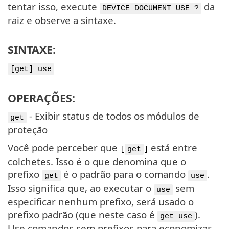
tentar isso, execute
da
DEVICE DOCUMENT USE ?
raiz e observe a sintaxe.
SINTAXE:
[get] use
OPERAÇÕES:
- Exibir status de todos os módulos de
get
proteção
Você pode perceber que
está entre
[
get
]
colchetes. Isso é o que denomina que o
prefixo
é o padrão para o comando
.
get
use
Isso significa que, ao executar o
sem
use
especificar nenhum prefixo, será usado o
prefixo padrão (que neste caso é
).
get use
Use comandos sem prefixos para economizar