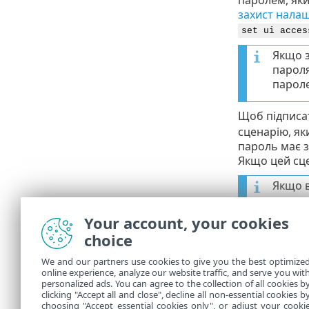
паролем, яки
захист нала
set ui acces
Якщо 
пароля
пароле
Щоб підписат
сценарію, як
пароль має з
Якщо цей сце
Якщо в
Your account, your cookies
Щоб виконати
команду:
choice
eshell run <
We and our partners use cookies to give you the best optimize
online experience, analyze our website traffic, and serve you wit
Де
script.bat
–
personalized ads. You can agree to the collection of all cookies b
clicking "Accept all and close", decline all non-essential cookies b
eshell run d
choosing "Accept essential cookies only", or adjust your cooki