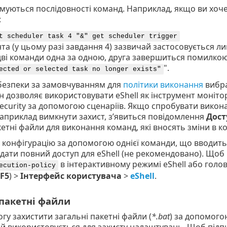
муються послідовності команд. Наприклад, якщо ви хоче
:
t scheduler task 4 "&" get scheduler trigger
та (у цьому разі завдання 4) зазвичай застосовується л
дві команди одна за одною, друга завершиться помилкою
".
ected or selected task no longer exists"
 безпеки за замовчуванням для
політики виконання
вибр
ін дозволяє використовувати eShell як інструмент моніто
Security за допомогою сценаріїв. Якщо спробувати викон
наприклад вимкнути захист, з’явиться повідомлення
Дост
кетні файли для виконання команд, які вносять зміни в к
конфігурацію за допомогою однієї команди, що вводить
дати повний доступ для eShell (не рекомендовано). Щоб
в інтерактивному режимі eShell або голов
ecution-policy
F5
) >
Інтерфейс користувача
>
eShell
.
 пакетні файли
огу захистити загальні пакетні файли (
*.bat
) за допомого