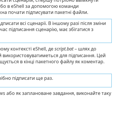
сати сценарій, спершу потрібно ввімкнути
або в eShell за допомогою команди
жна почати підписувати пакетні файли.
дписати всі сценарії. В іншому разі після зміни
ас підписання сценарію, має збігатися з
ому контексті eShell, де
script.bat
– шлях до
кий використовуватиметься для підписання. Цей
щується в кінці пакетного файлу як коментар.
ібно підписати ще раз.
s або як заплановане завдання, виконайте таку