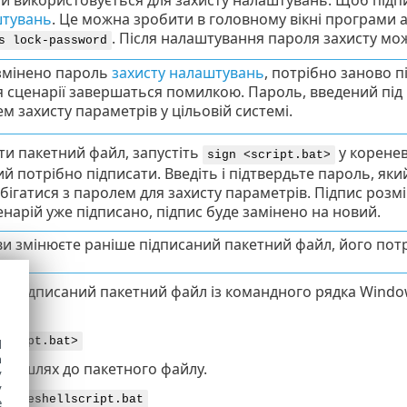
й використовується для захисту налаштувань. Щоб підпи
штувань
. Це можна зробити в головному вікні програми 
. Після налаштування пароля захисту мо
s lock-password
змінено пароль
захисту налаштувань
, потрібно заново пі
 сценарії завершаться помилкою. Пароль, введений під ч
м захисту параметрів у цільовій системі.
и пакетний файл, запустіть
у коренев
sign <script.bat>
ий потрібно підписати. Введіть і підтвердьте пароль, я
бігатися з паролем для захисту параметрів. Підпис розмі
нарій уже підписано, підпис буде замінено на новий.
и змінюєте раніше підписаний пакетний файл, його потр
 підписаний пакетний файл із командного рядка Window
script.bat>
d
h
 це шлях до пакетного файлу.
y
y
:\myeshellscript.bat
e