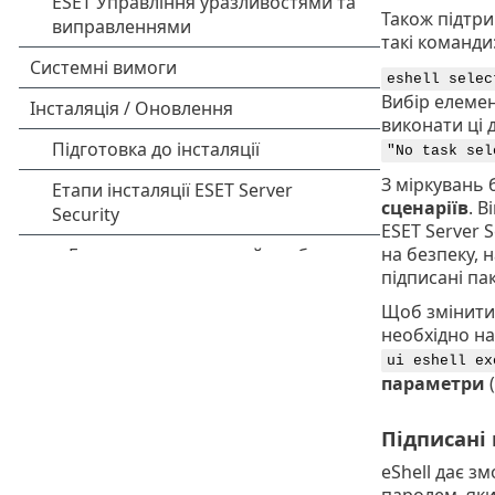
Також підтри
такі команди
eshell selec
Вибір елемен
виконати ці 
"No task sel
З міркувань
сценаріїв
. В
ESET Server 
на безпеку, 
підписані па
Щоб змінити 
необхідно на
ui eshell ex
параметри
(
Підписані
eShell дає зм