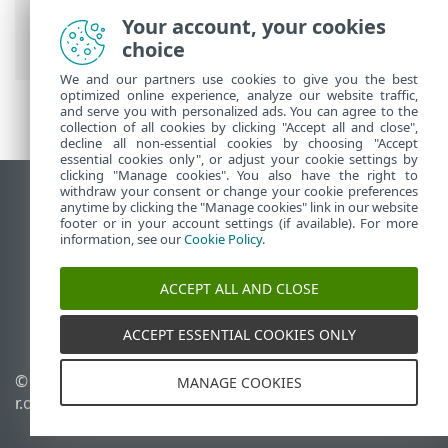
Security
>
Використання ESET Server
Your account, your cookies
Security
choice
We and our partners use cookies to give you the best
optimized online experience, analyze our website traffic,
and serve you with personalized ads. You can agree to the
collection of all cookies by clicking "Accept all and close",
decline all non-essential cookies by choosing "Accept
essential cookies only", or adjust your cookie settings by
clicking "Manage cookies". You also have the right to
withdraw your consent or change your cookie preferences
Переглянути повну версію
anytime by clicking the "Manage cookies" link in our website
footer or in your account settings (if available). For more
End of Life
information, see our
Cookie Policy
.
База знань ESET
Форум ESET
ACCEPT ALL AND CLOSE
ESET Status Portal
Регіональна підтримка
ACCEPT ESSENTIAL COOKIES ONLY
© 1992 - 2026 ESET, spol. s
Керувати файлами cookie
MANAGE COOKIES
r.o. - Усі права захищено.
Політика щодо файлів
cookie