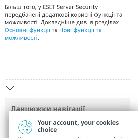
Більш того, у ESET Server Security
передбачені додаткові корисні функції та
можливості. Докладніше див. в розділах
Основні функції
та
Нові функції та
можливості
.
Ланцюжки навігації
Інтерактивна довідка ESET
>
ESET Server
Your account, your cookies
Security
>
Огляд
choice