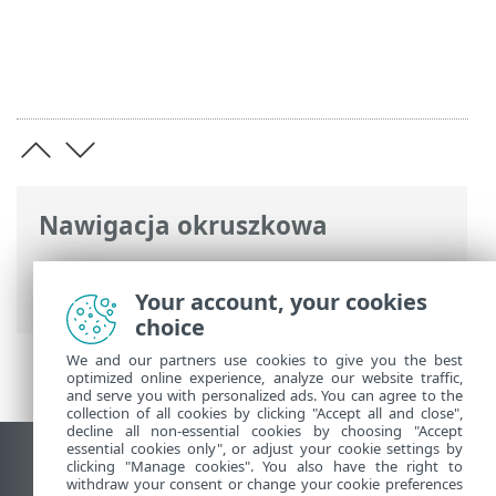
Nawigacja okruszkowa
Pomoc online ESET
>
ESET Server Security
>
Omówienie
> Nowości
Your account, your cookies
choice
We and our partners use cookies to give you the best
optimized online experience, analyze our website traffic,
and serve you with personalized ads. You can agree to the
collection of all cookies by clicking "Accept all and close",
decline all non-essential cookies by choosing "Accept
essential cookies only", or adjust your cookie settings by
Wyświetl witrynę internetową dla
clicking "Manage cookies". You also have the right to
withdraw your consent or change your cookie preferences