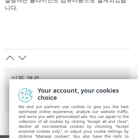
니다.
이동 경로
Your account, your cookies
ESET 온라인 도움말
>
ESET Server Security
choice
>
개요
> ESET 취약성 및 패치 관리
We and our partners use cookies to give you the best
optimized online experience, analyze our website traffic,
and serve you with personalized ads. You can agree to the
collection of all cookies by clicking "Accept all and close",
decline all non-essential cookies by choosing "Accept
essential cookies only", or adjust your cookie settings by
clicking "Manage cookies". You also have the right to