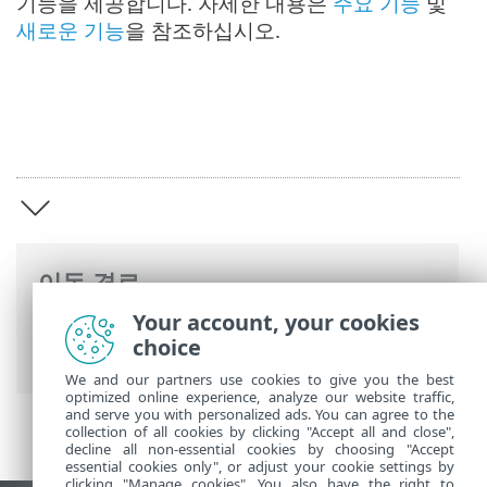
기능을 제공합니다. 자세한 내용은
주요 기능
및
새로운 기능
을 참조하십시오.
이동 경로
Your account, your cookies
ESET 온라인 도움말
>
ESET Server Security
choice
>
개요
We and our partners use cookies to give you the best
optimized online experience, analyze our website traffic,
and serve you with personalized ads. You can agree to the
collection of all cookies by clicking "Accept all and close",
decline all non-essential cookies by choosing "Accept
essential cookies only", or adjust your cookie settings by
clicking "Manage cookies". You also have the right to