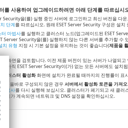
러스터를 사용하여 업그레이드하려면 아래 단계를 따르십시오
rver Security을(를) 실행 중인 서버에 로그인하고 최신 버
치 단계
를 따르십시오. 원래 ESET Server Security 구성은 
러스터 마법사
를 실행하고 클러스터 노드(업그레이드된 ESET Server
ET Server Security을(를) 실행하지 않는 다른 서버를 추가
 설치 유형
지정 시 기본 설정을 유지하는 것이 좋습니다(
제품을 
로그
화면을 검토합니다. 이전 제품 버전이 있는 서버가 나열되고 업그
은(는) 아직 ESET Server Security이(가) 없는 모든 서버에도 설치
및 클러스터 활성화
화면에 설치가 완료될 때까지의 진행률이 표
d
NS가 올바로 구성되지 않은 경우
서버에서 활성화 토큰을 가져오
h
터 마법사
를 다시 실행해 보십시오. 클러스터가 폐기되고 새 클러
y
 문제가 계속되면 네트워크 및 DNS 설정을 확인하십시오.
y
e
o
s
e
e