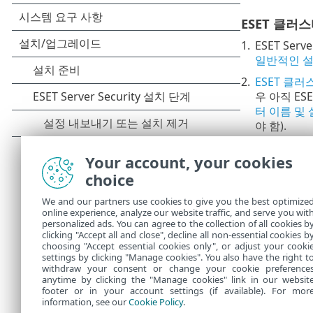
ESET 클
1.
ESET Se
일반적인 설
2.
ESET 클
우 아직 ES
터 이름 및
야 함).
3.
노드 확인 
Your account, your cookies
Security
choice
4.
노드 설치 
We and our partners use cookies to give you the best optimize
네트워크나 D
online experience, analyze our website traffic, and serve you wit
ESET 클러스
personalized ads. You can agree to the collection of all cookies b
가 완료됩니다.
clicking "Accept all and close", decline all non-essential cookies b
choosing "Accept essential cookies only", or adjust your cooki
settings by clicking "Manage cookies". You also have the right t
withdraw your consent or change your cookie preference
anytime by clicking the "Manage cookies" link in our websit
footer or in your account settings (if available). For mor
information, see our
Cookie Policy
.