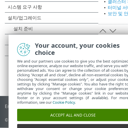
클러스터 
•
터미널 서
•
보안 및 
•
Your account, your cookies
choice
We and our partners use cookies to give you the best optimize
online experience, analyze our website traffic, and serve you wit
personalized ads. You can agree to the collection of all cookies b
clicking "Accept all and close", decline all non-essential cookies b
choosing "Accept essential cookies only", or adjust your cooki
settings by clicking "Manage cookies". You also have the right t
withdraw your consent or change your cookie preference
anytime by clicking the "Manage cookies" link in our websit
footer or in your account settings (if available). For mor
information, see our
Cookie Policy
.
End of Life
ESET 지식 베이스
ESET 포럼
ESET Status Portal
국
ACCEPT ALL AND CLOSE
© 1992 - 2025 ESET, spol. s r.o. - All rights reserved.