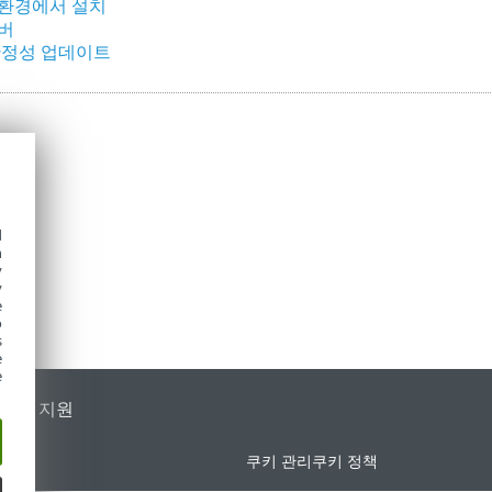
환경에서 설치
버
안정성 업데이트
d
h
y
y
e
o
s
e
e
가별 지원
쿠키 관리
쿠키 정책