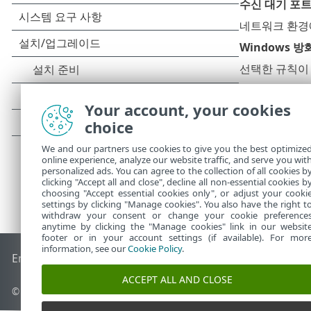
수신 대기 포트(
네트워크 환경에
Windows 
선택한 규칙이 
Your account, your cookies
choice
We and our partners use cookies to give you the best optimize
online experience, analyze our website traffic, and serve you wit
personalized ads. You can agree to the collection of all cookies b
clicking "Accept all and close", decline all non-essential cookies b
choosing "Accept essential cookies only", or adjust your cooki
settings by clicking "Manage cookies". You also have the right t
withdraw your consent or change your cookie preference
anytime by clicking the "Manage cookies" link in our websit
footer or in your account settings (if available). For mor
information, see our
Cookie Policy
.
End of Life
ESET 지식 베이스
ESET 포럼
ESET Status Portal
국
ACCEPT ALL AND CLOSE
© 1992 - 2025 ESET, spol. s r.o. - All rights reserved.