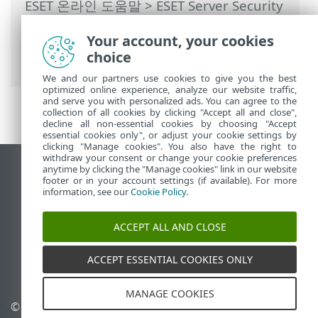
ESET 온라인 도움말
>
ESET Server Security
>
명령과 함께 ESET Server Security
>
설정
Your account, your cookies
>
서버
>
클러스터
> 클러스터 마법사 - 클러
choice
스터 설정
We and our partners use cookies to give you the best
optimized online experience, analyze our website traffic,
and serve you with personalized ads. You can agree to the
collection of all cookies by clicking "Accept all and close",
decline all non-essential cookies by choosing "Accept
essential cookies only", or adjust your cookie settings by
clicking "Manage cookies". You also have the right to
withdraw your consent or change your cookie preferences
anytime by clicking the "Manage cookies" link in our website
데스크톱 사이트 보기
footer or in your account settings (if available). For more
End of Life
information, see our
Cookie Policy
.
ESET 지식 베이스
ACCEPT ALL AND CLOSE
ESET 포럼
ESET Status Portal
ACCEPT ESSENTIAL COOKIES ONLY
국가별 지원
MANAGE COOKIES
© 1992 - 2025 ESET, spol. s
쿠키 관리