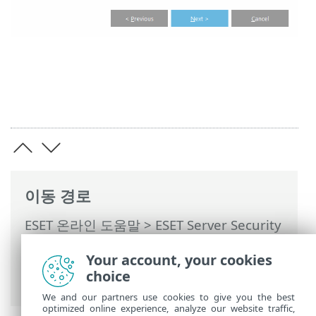
이동 경로
ESET 온라인 도움말
>
ESET Server Security
>
명령과 함께 ESET Server Security
>
설정
Your account, your cookies
>
서버
>
클러스터
> 클러스터 마법사 - 노드
choice
확인
We and our partners use cookies to give you the best
optimized online experience, analyze our website traffic,