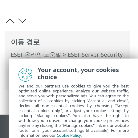
이동 경로
ESET 온라인 도움말
>
ESET Server Security
>
명령과 함께 ESET Server Security
>
설정
Your account, your cookies
>
서버
>
클러스터
> 클러스터 마법사 - 노드
choice
설치
We and our partners use cookies to give you the best
optimized online experience, analyze our website traffic,
and serve you with personalized ads. You can agree to the
collection of all cookies by clicking "Accept all and close",
decline all non-essential cookies by choosing "Accept
essential cookies only", or adjust your cookie settings by
clicking "Manage cookies". You also have the right to
withdraw your consent or change your cookie preferences
anytime by clicking the "Manage cookies" link in our website
데스크톱 사이트 보기
footer or in your account settings (if available). For more
End of Life
information, see our
Cookie Policy
.