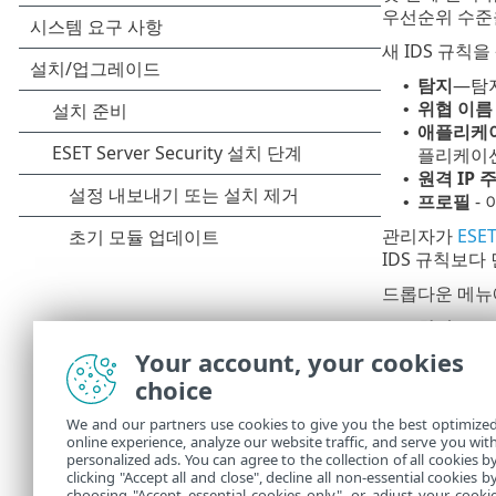
우선순위 수준
새 IDS 규칙
탐지
—탐지
•
위협 이름
•
애플리케
•
플리케이션
원격 IP 
•
프로필
-
•
관리자가
ESE
IDS 규칙보다
드롭다운 메뉴에
차단
- I
•
알림
-
바탕
•
Your account, your cookies
로그
- ESE
•
choice
내부 
We and our partners use cookies to give you the best optimize
을 추
online experience, analyze our website traffic, and serve you wit
호(ID
personalized ads. You can agree to the collection of all cookies b
clicking "Accept all and close", decline all non-essential cookies b
choosing "Accept essential cookies only", or adjust your cooki