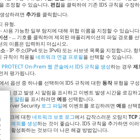
을 조정할 수 있습니다.
편집
을 클릭하여 기존 IDS 규칙을 수정
을 생성하려면
추가
를 클릭합니다.
 유형.
- 사용 가능한 일부 탐지에 대해 위협 이름을 지정할 수 있습니다
이션
- ... 기호를 클릭하여 제외된 애플리케이션의 파일 경로를 
의 이름은 입력하지 마십시오.
주소
- IP 주소(IPv4 또는 IPv6) 또는 서브넷 목록을 지정합니다
 이 규칙이 적용될
네트워크 연결 프로필
을 선택할 수 있습니다.
T PROTECT On-Prem 웹 콘솔에서 IDS 규칙을 생성
하는 경우
제
 먼저 평가됩니다.
서 옵션 중 하나를 선택하여 IDS 규칙에 대한
동작
유형을 구성
DS 규칙 경고 발생 시 알림을 표시하고 이벤트 발생 시간을 로깅
 화면 알림
을 표시하려면
예
를 선택합니다.
T Server Security
로그 파일
에 이벤트를 로깅하려면
예
를 선택
네트워크에 대한
네트워크 보호 로그
에서 갑작스러운 오탐지
TCP
d
가하여
예외를 생성
하는 것이 좋습니다. IDS 규칙을 추가하면 이
h
S)를 비활성화하는 것보다 더 나은 해결 방법입니다.
y
y
e