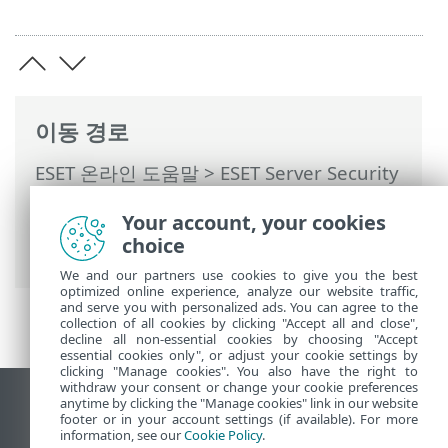
이동 경로
ESET 온라인 도움말
>
ESET Server Security
>
고급 설정
>
보호
>
네트워크 접근 보호
>
Your account, your cookies
네트워크 공격 보호
>
무차별 공격 보호
> 무
choice
차별 공격 보호 규칙
We and our partners use cookies to give you the best
optimized online experience, analyze our website traffic,
and serve you with personalized ads. You can agree to the
collection of all cookies by clicking "Accept all and close",
decline all non-essential cookies by choosing "Accept
essential cookies only", or adjust your cookie settings by
clicking "Manage cookies". You also have the right to
withdraw your consent or change your cookie preferences
anytime by clicking the "Manage cookies" link in our website
데스크톱 사이트 보기
footer or in your account settings (if available). For more
End of Life
information, see our
Cookie Policy
.