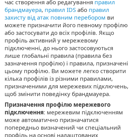
час створення або редагування
правил
брандмауера
,
правил IDS
або
правил
захисту від атак повним перебором
ви
можете призначити його певному профілю
або застосувати до всіх профілів. Якщо
профіль активний у мережевому
підключенні, до нього застосовуються
лише глобальні правила (правила без
зазначення профілю) і правила, призначені
цьому профілю. Ви можете легко створити
кілька профілів із різними правилами,
призначеними для мережевих підключень,
щоб змінити поведінку брандмауера.
Призначення профілю мережевого
підключення
: мережевим підключенням
може автоматично призначатися
попередньо визначений чи спеціальний
профіль на основі налаштованих