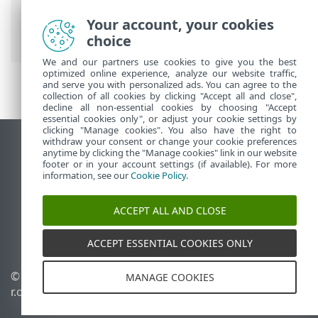
Security
>
Використання ESET Server
Security
>
Налаштування
>
Мережа
>
Your account, your cookies
Налаштування захисту мережі
choice
We and our partners use cookies to give you the best
optimized online experience, analyze our website traffic,
and serve you with personalized ads. You can agree to the
collection of all cookies by clicking "Accept all and close",
decline all non-essential cookies by choosing "Accept
essential cookies only", or adjust your cookie settings by
clicking "Manage cookies". You also have the right to
withdraw your consent or change your cookie preferences
Переглянути повну версію
anytime by clicking the "Manage cookies" link in our website
footer or in your account settings (if available). For more
End of Life
information, see our
Cookie Policy
.
База знань ESET
Форум ESET
ACCEPT ALL AND CLOSE
ESET Status Portal
Регіональна підтримка
ACCEPT ESSENTIAL COOKIES ONLY
©
1992-2026
ESET, spol. s
Керувати файлами cookie
MANAGE COOKIES
r.o. - Усі права захищено.
Політика щодо файлів
cookie