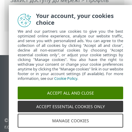
підключення до мережі
> Додавання
або редагування профілю мережевого
Your account, your cookies
підключення
choice
We and our partners use cookies to give you the best
optimized online experience, analyze our website traffic,
and serve you with personalized ads. You can agree to the
collection of all cookies by clicking "Accept all and close",
decline all non-essential cookies by choosing "Accept
essential cookies only", or adjust your cookie settings by
clicking "Manage cookies". You also have the right to
withdraw your consent or change your cookie preferences
Переглянути повну версію
anytime by clicking the "Manage cookies" link in our website
footer or in your account settings (if available). For more
End of Life
information, see our
Cookie Policy
.
База знань ESET
Форум ESET
ACCEPT ALL AND CLOSE
ESET Status Portal
Регіональна підтримка
ACCEPT ESSENTIAL COOKIES ONLY
©
1992-2026
ESET, spol. s
Керувати файлами cookie
MANAGE COOKIES
r.o. - Усі права захищено.
Політика щодо файлів