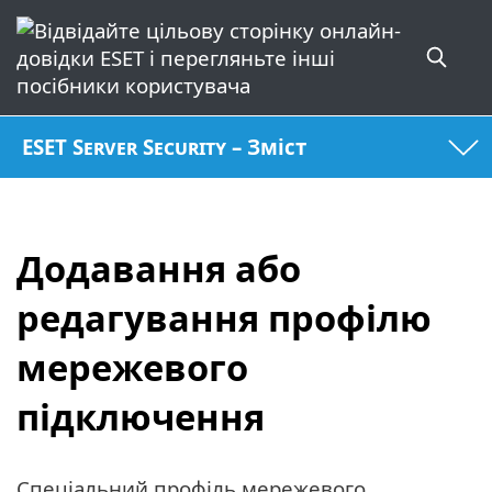
ESET Server Security – Зміст
Додавання або
редагування профілю
мережевого
підключення
Спеціальний профіль мережевого