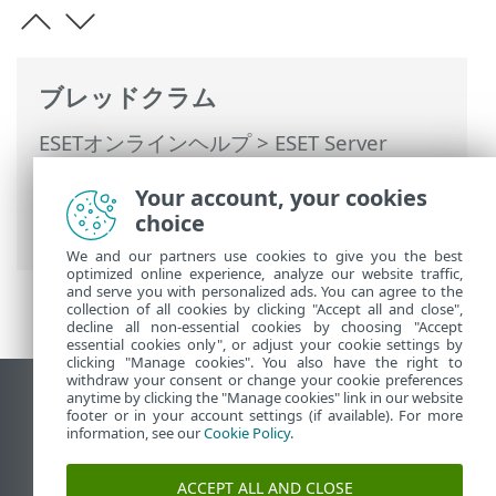
ブレッドクラム
ESETオンラインヘルプ
>
ESET Server
Security
>
コマンドと ESET Server
Your account, your cookies
Security
>
ツール
>
スケジューラ
> スケジ
choice
ューラー - タスクの追加
We and our partners use cookies to give you the best
optimized online experience, analyze our website traffic,
and serve you with personalized ads. You can agree to the
collection of all cookies by clicking "Accept all and close",
decline all non-essential cookies by choosing "Accept
essential cookies only", or adjust your cookie settings by
clicking "Manage cookies". You also have the right to
withdraw your consent or change your cookie preferences
anytime by clicking the "Manage cookies" link in our website
デスクトップサイトの表示
footer or in your account settings (if available). For more
End of Life
information, see our
Cookie Policy
.
ESETナレッジベース
ACCEPT ALL AND CLOSE
ESETフォーラム