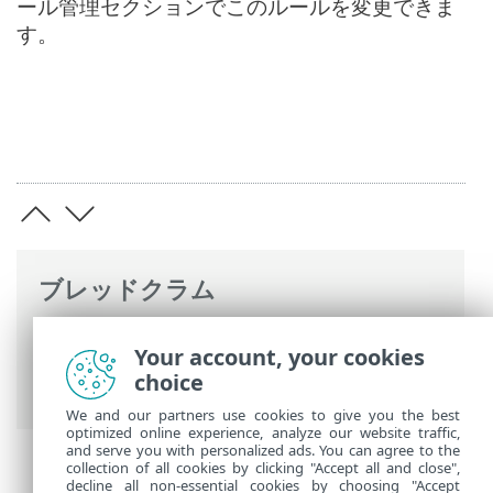
ール管理セクションでこのルールを変更できま
す。
ブレッドクラム
ESETオンラインヘルプ
>
ESET Server
Your account, your cookies
Security
>
詳細設定
>
Detection engine
>
choice
HIPS
We and our partners use cookies to give you the best
optimized online experience, analyze our website traffic,
and serve you with personalized ads. You can agree to the
collection of all cookies by clicking "Accept all and close",
decline all non-essential cookies by choosing "Accept