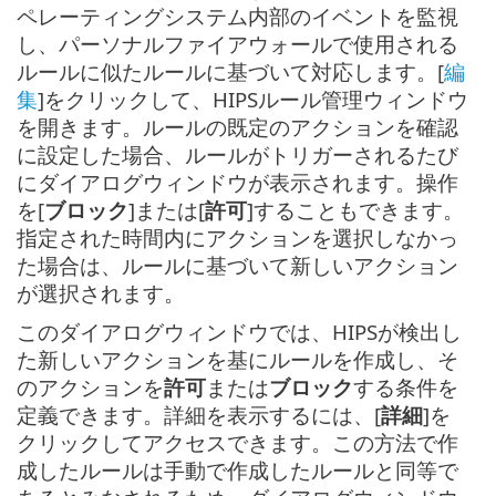
ペレーティングシステム内部のイベントを監視
し、パーソナルファイアウォールで使用される
ルールに似たルールに基づいて対応します。[
編
集
]をクリックして、HIPSルール管理ウィンドウ
を開きます。ルールの既定のアクションを確認
に設定した場合、ルールがトリガーされるたび
にダイアログウィンドウが表示されます。操作
を[
ブロック
]または[
許可
]することもできます。
指定された時間内にアクションを選択しなかっ
た場合は、ルールに基づいて新しいアクション
が選択されます。
このダイアログウィンドウでは、HIPSが検出し
た新しいアクションを基にルールを作成し、そ
のアクションを
許可
または
ブロック
する条件を
定義できます。詳細を表示するには、[
詳細
]を
クリックしてアクセスできます。この方法で作
成したルールは手動で作成したルールと同等で