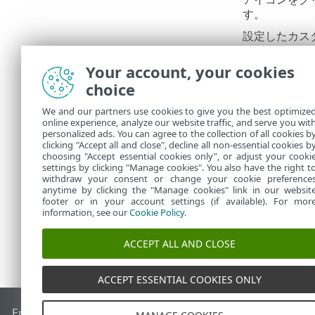
す。
設定したカス
イル
>
OneDr
Your account, your cookies
ThreatSen
choice
OneDriv
We and our partners use cookies to give you the best optimize
OneDrive
online experience, analyze our website traffic, and serve you wit
personalized ads. You can agree to the collection of all cookies b
レポートは、
clicking "Accept all and close", decline all non-essential cookies b
choosing "Accept essential cookies only", or adjust your cooki
settings by clicking "Manage cookies". You also have the right t
withdraw your consent or change your cookie preference
anytime by clicking the "Manage cookies" link in our websit
footer or in your account settings (if available). For mor
information, see our
Cookie Policy
.
ACCEPT ALL AND CLOSE
ACCEPT ESSENTIAL COOKIES ONLY
End of Life
ESETナレッジベース
ESETフォーラム
ESET Status