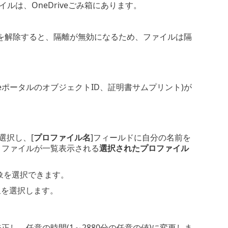
イルは、OneDriveごみ箱にあります。
を解除すると、隔離が無効になるため、ファイルは隔
ureポータルのオブジェクトID、証明書サムプリント)が
選択し、[
プロファイル名
]フィールドに自分の名前を
ロファイルが一覧表示される
選択されたプロファイル
象を選択できます。
象を選択します。
正し、任意の時間(1～2880分の任意の値)に変更しま