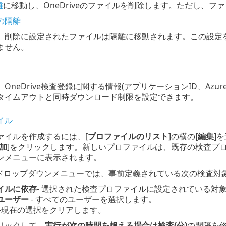
離
に移動し、OneDriveのファイルを削除します。ただし、ファ
の隔離
、削除に設定されたファイルは隔離に移動されます。この設定
ません。
OneDrive検査登録に関する情報(アプリケーションID、Az
タイムアウトと同時ダウンロード制限を設定できます。
イル
ァイルを作成するには、[
プロファイルのリスト
]の横の
[編集]
を
加
]をクリックします。新しいプロファイルは、既存の検査プ
ンメニューに表示されます。
 ドロップダウンメニューでは、事前定義されている次の検査対
イルに依存
- 選択された検査プロファイルに設定されている対
ユーザー
- すべてのユーザーを選択します。
-現在の選択をクリアします。
リックして、
実行が次の時間を超える場合は検査(分)
の間隔を修