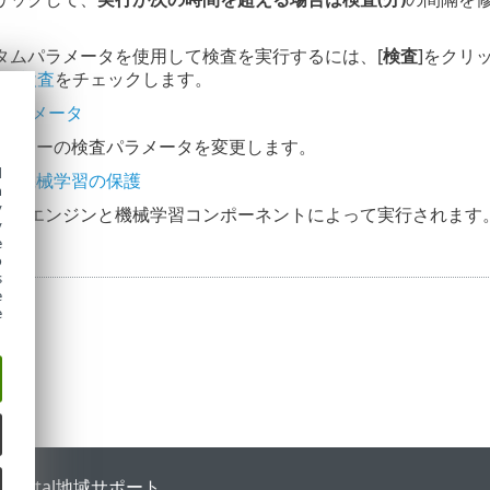
タムパラメータを使用して検査を実行するには、[
検査
]をクリ
ive検査
をチェックします。
se パラメータ
eスキャナーの検査パラメータを変更します。
d
検査と機械学習の保護
h
y
検出エンジンと機械学習コンポーネントによって実行されます
y
e
o
s
e
e
 Portal
地域サポート