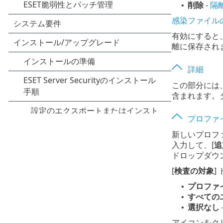
削除
-
隔
•
感染ファイル
有効にすると
離に保存され
詳細
この部分には、
含まれます。
プロファ
新しいプロフ
入力して、[
追
ドロップダウ
[
検査の対象
]
プロファ
•
すべての
•
選択なし
•
アイコンをク