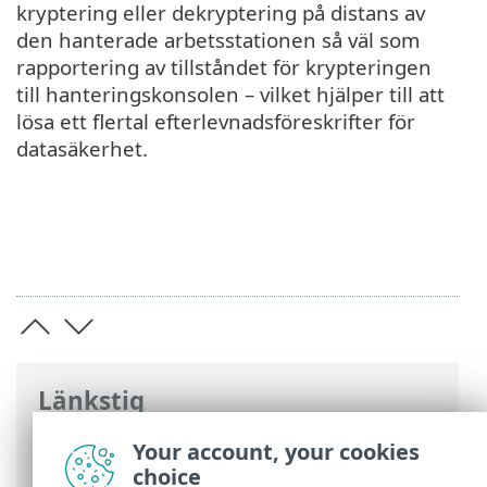
kryptering eller dekryptering på distans av
den hanterade arbetsstationen så väl som
rapportering av tillståndet för krypteringen
till hanteringskonsolen – vilket hjälper till att
lösa ett flertal efterlevnadsföreskrifter för
datasäkerhet.
Länkstig
ESET onlinehjälp
>
ESET Full Disk
Your account, your cookies
Encryption
>
Introduktion till ESET Full
choice