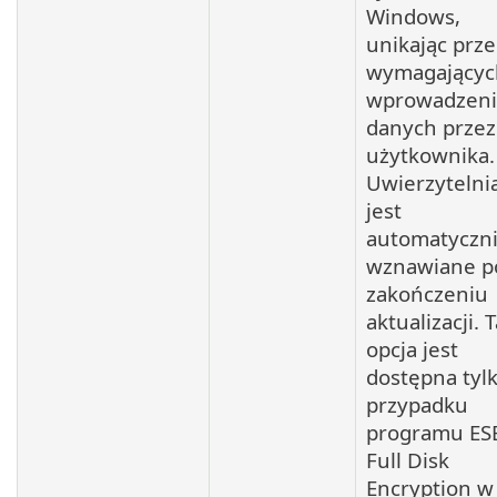
Windows,
unikając prz
wymagającyc
wprowadzeni
danych przez
użytkownika.
Uwierzytelni
jest
automatyczn
wznawiane p
zakończeniu
aktualizacji. 
opcja jest
dostępna tyl
przypadku
programu ES
Full Disk
Encryption w