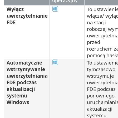
operacyjny
Wyłącz
To ustawieni
uwierzytelnianie
włącza/ wyłą
FDE
na stacji
roboczej wy
uwierzytelni
przed
rozruchem z
pomocą hasła
Automatyczne
To ustawieni
wstrzymywanie
tymczasowo
uwierzytelniania
wstrzymuje
FDE podczas
uwierzytelni
aktualizacji
FDE podczas
systemu
ponownego
Windows
uruchamiani
aktualizacji
systemu