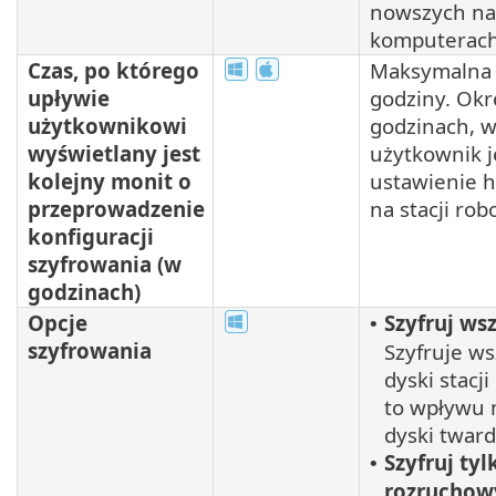
nowszych na
komputerach
Czas, po którego
Maksymalna 
upływie
godziny. Okr
użytkownikowi
godzinach, 
wyświetlany jest
użytkownik j
kolejny monit o
ustawienie h
przeprowadzenie
na stacji rob
konfiguracji
szyfrowania (w
godzinach)
Opcje
Szyfruj ws
•
szyfrowania
Szyfruje ws
dyski stacj
to wpływu 
dyski tward
Szyfruj ty
•
rozruchow