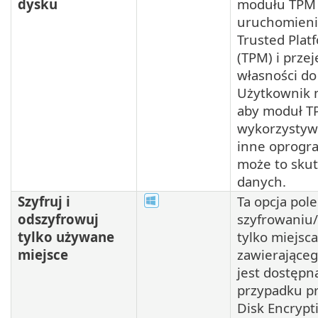
dysku
modułu TPM
uruchomien
Trusted Pla
(TPM) i prze
własności do
Użytkownik m
aby moduł TP
wykorzystyw
inne oprogr
może to skut
danych.
Szyfruj i
Ta opcja pol
odszyfrowuj
szyfrowaniu
tylko używane
tylko miejsc
miejsce
zawierająceg
jest dostępn
przypadku p
Disk Encrypti