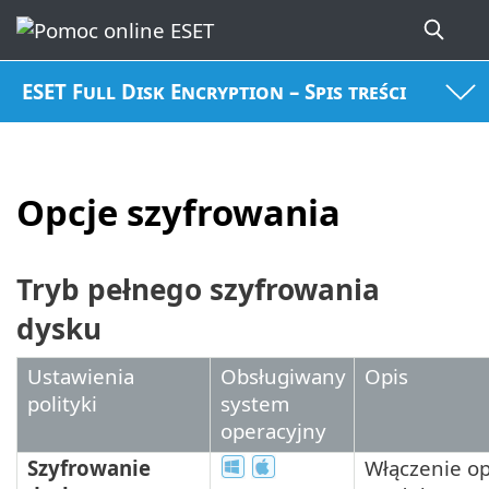
ESET Full Disk Encryption – Spis treści
Opcje szyfrowania
Tryb pełnego szyfrowania
dysku
Ustawienia
Obsługiwany
Opis
polityki
system
operacyjny
Szyfrowanie
Włączenie op