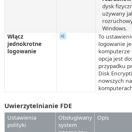
dysk fizyczn
używany ja
rozruchow
Windows.
Włącz
To ustawieni
jednokrotne
logowanie j
logowanie
komputerze 
opcja jest d
przypadku p
Disk Encrypti
nowszych na
komputerach
Uwierzytelnianie FDE
Ustawienia
Obsługiwany
Opis
polityki
system