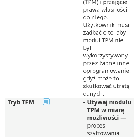
(TPM) i przejęcie
prawa własności
do niego.
Użytkownik musi
zadbać o to, aby
moduł TPM nie
był
wykorzystywany
przez żadne inne
oprogramowanie,
gdyż może to
skutkować utratą
danych.
Tryb TPM
Używaj modułu
•
TPM w miarę
możliwości
—
proces
szyfrowania