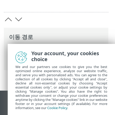
이동 경로
ESET 온라인 도움말
>
ESET Full Disk
Your account, your cookies
Encryption
>
ESET Full Disk Encryption 사
choice
용
> 암호화 관리
We and our partners use cookies to give you the best
optimized online experience, analyze our website traffic,
and serve you with personalized ads. You can agree to the
collection of all cookies by clicking "Accept all and close",
decline all non-essential cookies by choosing "Accept
essential cookies only", or adjust your cookie settings by
clicking "Manage cookies". You also have the right to
withdraw your consent or change your cookie preferences
anytime by clicking the "Manage cookies" link in our website
데스크톱 사이트 보기
footer or in your account settings (if available). For more
End of Life
information, see our
Cookie Policy
.
ESET 지식 베이스