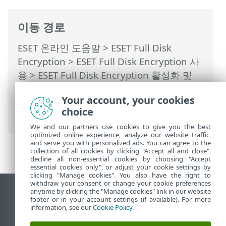
이동 경로
ESET 온라인 도움말
>
ESET Full Disk
Encryption
>
ESET Full Disk Encryption 사
용
>
ESET Full Disk Encryption 활성화 및
구성
>
명령줄을 통해 ESET Full Disk
Your account, your cookies
Encryption 배포
> 명령줄을 통해 키보드 레
choice
이아웃 추가/제거
We and our partners use cookies to give you the best
optimized online experience, analyze our website traffic,
and serve you with personalized ads. You can agree to the
collection of all cookies by clicking "Accept all and close",
decline all non-essential cookies by choosing "Accept
essential cookies only", or adjust your cookie settings by
clicking "Manage cookies". You also have the right to
withdraw your consent or change your cookie preferences
anytime by clicking the "Manage cookies" link in our website
데스크톱 사이트 보기
footer or in your account settings (if available). For more
End of Life
information, see our
Cookie Policy
.
ESET 지식 베이스