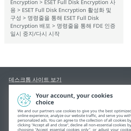
Encryption
>
ESET Full Disk Encryption 사
용
>
ESET Full Disk Encryption 활성화 및
구성
>
명령줄을 통해 ESET Full Disk
Encryption 배포
> 명령줄을 통해 FDE 인증
일시 중지/다시 시작
데스크톱 사이트 보기
End of Life
ESET 지식 베이스
Your account, your cookies
choice
ESET 포럼
ESET Status Portal
We and our partners use cookies to give you the best optimize
online experience, analyze our website traffic, and serve you wit
국가별 지원
personalized ads. You can agree to the collection of all cookies b
clicking "Accept all and close", decline all non-essential cookies b
choosing "Accept essential cookies only", or adjust your cooki