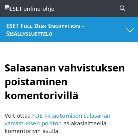
ESET Full Disk Encryption –
Sisällysluettelo
Salasanan vahvistuksen
poistaminen
komentorivillä
Voit ottaa
FDE-kirjautumisen salasanan
vahvistuksen poiston
asiakaslaitteella
komentorivin avulla.