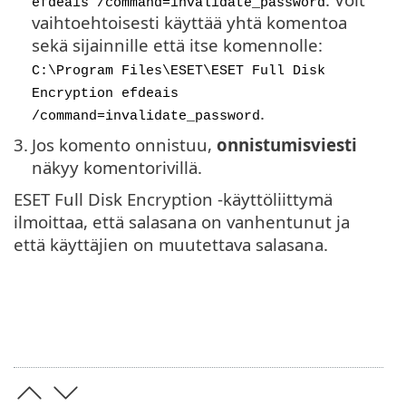
efdeais /command=invalidate_password
vaihtoehtoisesti käyttää yhtä komentoa
sekä sijainnille että itse komennolle:
C:\Program Files\ESET\ESET Full Disk
Encryption efdeais
.
/command=invalidate_password
3.
Jos komento onnistuu,
onnistumisviesti
näkyy komentorivillä.
ESET Full Disk Encryption -käyttöliittymä
ilmoittaa, että salasana on vanhentunut ja
että käyttäjien on muutettava salasana.