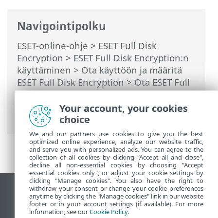
Navigointipolku
ESET-online-ohje
>
ESET Full Disk
Encryption
>
ESET Full Disk Encryption:n
käyttäminen
>
Ota käyttöön ja määritä
ESET Full Disk Encryption
>
Ota ESET Full
Disk Encryption käyttöön komentorivin
avulla
> Salasanan vahvistuksen
Your account, your cookies
poistaminen komentorivillä
choice
We and our partners use cookies to give you the best
optimized online experience, analyze our website traffic,
and serve you with personalized ads. You can agree to the
collection of all cookies by clicking "Accept all and close",
decline all non-essential cookies by choosing "Accept
essential cookies only", or adjust your cookie settings by
clicking "Manage cookies". You also have the right to
withdraw your consent or change your cookie preferences
Näytä tietokonesivusto
anytime by clicking the "Manage cookies" link in our website
footer or in your account settings (if available). For more
End of Life
information, see our
Cookie Policy
.