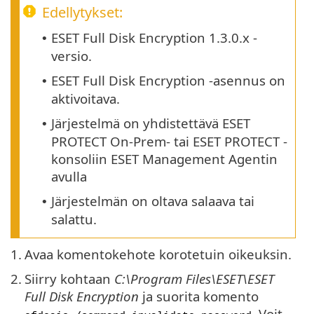
Edellytykset:
ESET Full Disk Encryption 1.3.0.x -
•
versio.
ESET Full Disk Encryption -asennus on
•
aktivoitava.
Järjestelmä on yhdistettävä ESET
•
PROTECT On-Prem- tai ESET PROTECT -
konsoliin ESET Management Agentin
avulla
Järjestelmän on oltava salaava tai
•
salattu.
1.
Avaa komentokehote korotetuin oikeuksin.
2.
Siirry kohtaan
C:\Program Files\ESET\ESET
Full Disk Encryption
ja suorita komento
. Voit