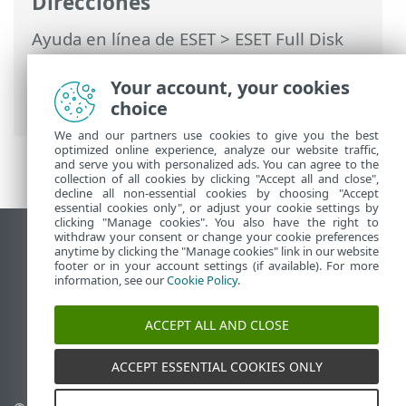
Direcciones
Ayuda en línea de ESET
>
ESET Full Disk
Encryption
>
Utilización de ESET Full Disk
Encryption
> Proceso de cifrado del lado
Your account, your cookies
del cliente EFDE
choice
We and our partners use cookies to give you the best
optimized online experience, analyze our website traffic,
and serve you with personalized ads. You can agree to the
collection of all cookies by clicking "Accept all and close",
decline all non-essential cookies by choosing "Accept
essential cookies only", or adjust your cookie settings by
clicking "Manage cookies". You also have the right to
withdraw your consent or change your cookie preferences
Ver sitio para ordenador
anytime by clicking the "Manage cookies" link in our website
footer or in your account settings (if available). For more
End of Life
information, see our
Cookie Policy
.
Base de conocimiento de ESET
Foro de ESET
ACCEPT ALL AND CLOSE
ESET Status Portal
Soporte técnico regional
ACCEPT ESSENTIAL COOKIES ONLY