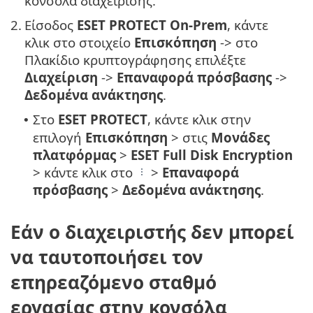
κονσόλα διαχείρισης.
2.
Είσοδος
ESET PROTECT On-Prem
, κάντε
κλικ στο στοιχείο
Επισκόπηση
-> στο
Πλακίδιο κρυπτογράφησης επιλέξτε
Διαχείριση
->
Επαναφορά πρόσβασης
->
Δεδομένα ανάκτησης
.
Στο
ESET PROTECT
, κάντε κλικ στην
•
επιλογή
Επισκόπηση
> στις
Μονάδες
πλατφόρμας
>
ESET Full Disk Encryption
> κάντε κλικ στο
>
Επαναφορά
πρόσβασης
>
Δεδομένα ανάκτησης
.
Εάν ο διαχειριστής δεν μπορεί
να ταυτοποιήσει τον
επηρεαζόμενο σταθμό
εργασίας στην κονσόλα