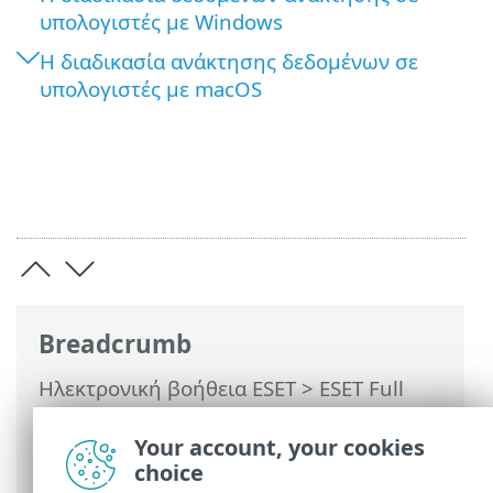
υπολογιστές με Windows
Η διαδικασία ανάκτησης δεδομένων σε
υπολογιστές με macOS
Breadcrumb
Ηλεκτρονική βοήθεια ESET
>
ESET Full
Disk Encryption
>
Χρησιμοποιώντας το
ESET Full Disk Encryption
>
Επαναφορά
Your account, your cookies
κρυπτογράφησης
> Δεδομένα ανάκτησης
choice