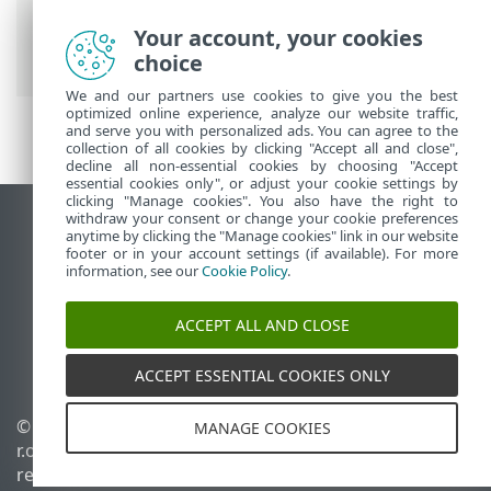
Security for Android
>
Introdução
>
versões do ESET Endpoint Security for
Your account, your cookies
Android
choice
We and our partners use cookies to give you the best
optimized online experience, analyze our website traffic,
and serve you with personalized ads. You can agree to the
collection of all cookies by clicking "Accept all and close",
decline all non-essential cookies by choosing "Accept
essential cookies only", or adjust your cookie settings by
clicking "Manage cookies". You also have the right to
withdraw your consent or change your cookie preferences
Ver site para desktop
anytime by clicking the "Manage cookies" link in our website
footer or in your account settings (if available). For more
End of Life
information, see our
Cookie Policy
.
Base de conhecimento ESET
Fórum ESET
ACCEPT ALL AND CLOSE
ESET Status Portal
Suporte regional
ACCEPT ESSENTIAL COOKIES ONLY
© 1992 - 2026 ESET, spol. s
Gerenciar cookies
MANAGE COOKIES
r.o. - Todos os direitos
Política de cookies
reservados.