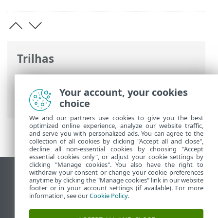
Trilhas
Ajuda on-line ESET
>
ESET Endpoint
Security for Android
>
Introdução
>
Your account, your cookies
Requisitos do sistema
choice
We and our partners use cookies to give you the best
optimized online experience, analyze our website traffic,
and serve you with personalized ads. You can agree to the
collection of all cookies by clicking "Accept all and close",
decline all non-essential cookies by choosing "Accept
essential cookies only", or adjust your cookie settings by
clicking "Manage cookies". You also have the right to
withdraw your consent or change your cookie preferences
Ver site para desktop
anytime by clicking the "Manage cookies" link in our website
footer or in your account settings (if available). For more
End of Life
information, see our
Cookie Policy
.
Base de conhecimento ESET
Fórum ESET