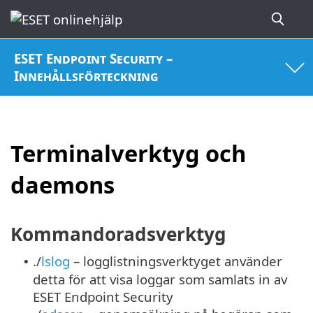
ESET Endpoint Security –
Innehållsförteckning
Terminalverktyg och
daemons
Kommandoradsverktyg
./
lslog
– logglistningsverktyget använder
•
detta för att visa loggar som samlats in av
ESET Endpoint Security