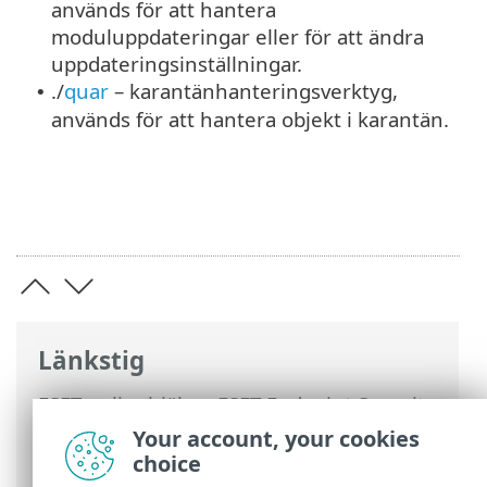
används för att hantera
moduluppdateringar eller för att ändra
uppdateringsinställningar.
./
quar
– karantänhanteringsverktyg,
•
används för att hantera objekt i karantän.
Länkstig
ESET onlinehjälp
>
ESET Endpoint Security
>
Använda ESET Endpoint Security
>
Your account, your cookies
Hantering via terminal > Terminalverktyg
choice
och daemons