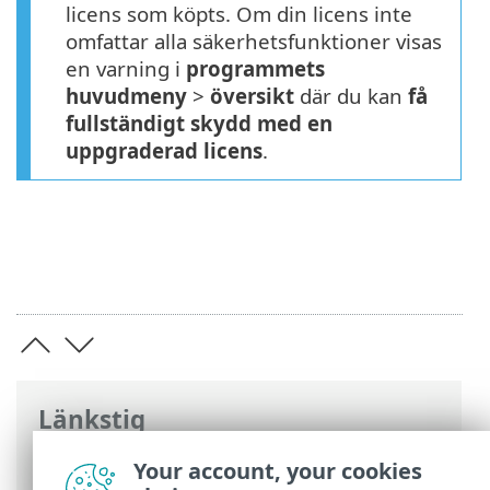
licens som köpts. Om din licens inte
omfattar alla säkerhetsfunktioner visas
en varning i
programmets
huvudmeny
>
översikt
där du kan
få
fullständigt skydd med en
uppgraderad licens
.
Länkstig
ESET onlinehjälp
>
ESET Endpoint Security
Your account, your cookies