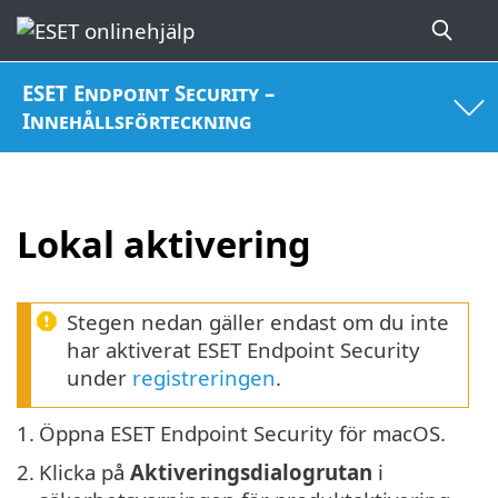
ESET Endpoint Security –
Innehållsförteckning
Lokal aktivering
Stegen nedan gäller endast om du inte
har aktiverat ESET Endpoint Security
under
registreringen
.
1.
Öppna ESET Endpoint Security för macOS.
2.
Klicka på
Aktiveringsdialogrutan
i