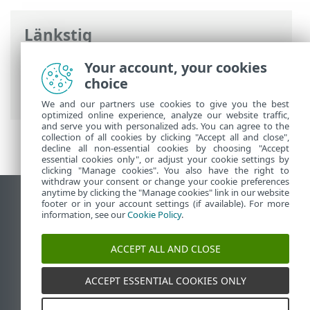
Länkstig
ESET onlinehjälp
>
ESET Endpoint Security
Your account, your cookies
>
Aktivera ESET Endpoint Security > Var
choice
hittar jag min licens
We and our partners use cookies to give you the best
optimized online experience, analyze our website traffic,
and serve you with personalized ads. You can agree to the
collection of all cookies by clicking "Accept all and close",
decline all non-essential cookies by choosing "Accept
essential cookies only", or adjust your cookie settings by
clicking "Manage cookies". You also have the right to
withdraw your consent or change your cookie preferences
anytime by clicking the "Manage cookies" link in our website
Visa skrivbords-webbplats
footer or in your account settings (if available). For more
information, see our
Cookie Policy
.
End of Life
ESET kunskapsbas
ACCEPT ALL AND CLOSE
ESET forum
ESET Status Portal
ACCEPT ESSENTIAL COOKIES ONLY
Regional support