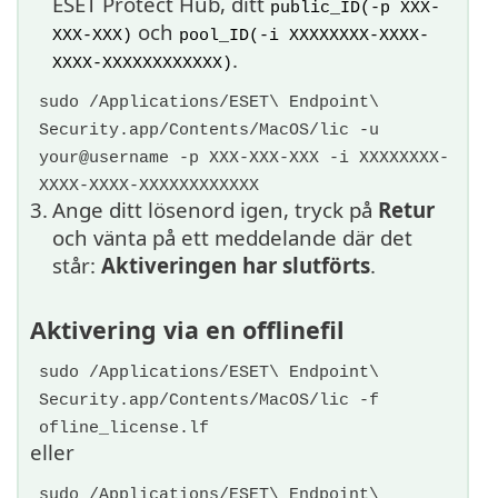
ESET Protect Hub, ditt
public_ID(-p XXX-
och
XXX-XXX)
pool_ID(-i XXXXXXXX-XXXX-
.
XXXX-XXXXXXXXXXXX)
sudo /Applications/ESET\ Endpoint\
Security.app/Contents/MacOS/lic -u
your@username -p XXX-XXX-XXX -i XXXXXXXX-
XXXX-XXXX-XXXXXXXXXXXX
3.
Ange ditt lösenord igen, tryck på
Retur
och vänta på ett meddelande där det
står:
Aktiveringen har slutförts
.
Aktivering via en offlinefil
sudo /Applications/ESET\ Endpoint\
Security.app/Contents/MacOS/lic -f
ofline_license.lf
eller
sudo /Applications/ESET\ Endpoint\