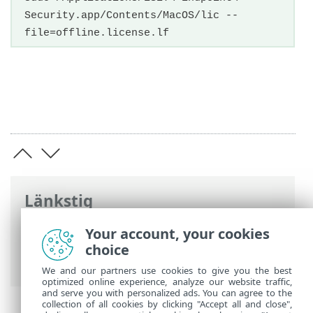
Security.app/Contents/MacOS/lic --
file=offline.license.lf
Länkstig
ESET onlinehjälp
>
ESET Endpoint Security
Your account, your cookies
>
Aktivera ESET Endpoint Security >
choice
Aktivering via terminal
We and our partners use cookies to give you the best
optimized online experience, analyze our website traffic,
and serve you with personalized ads. You can agree to the
collection of all cookies by clicking "Accept all and close",