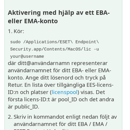
Aktivering med hjälp av ett EBA-
eller EMA-konto
1.
Kör:
sudo /Applications/ESET\ Endpoint\
Security.app/Contents/MacOS/lic -u
your@username
där ditt@användarnamn representerar
användarnamnet för ditt EBA- eller EMA-
konto. Ange ditt lösenord och tryck på
Retur. En lista över tillgängliga EES-licens-
ID:n och platser (
licenspool
) visas. Det
första licens-ID:t är pool_ID och det andra
är public_ID.
2.
Skriv in kommandot enligt nedan följt av
användarnamnet för ditt EBA / EMA /