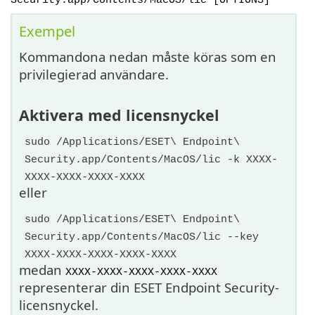
Security.app/Contents/MacOS/lic [OPTIONS]
Exempel
Kommandona nedan måste köras som en
privilegierad användare.
Aktivera med licensnyckel
sudo /Applications/ESET\ Endpoint\
Security.app/Contents/MacOS/lic -k XXXX-
XXXX-XXXX-XXXX-XXXX
eller
sudo /Applications/ESET\ Endpoint\
Security.app/Contents/MacOS/lic --key
XXXX-XXXX-XXXX-XXXX-XXXX
medan
XXXX-XXXX-XXXX-XXXX-XXXX
representerar din ESET Endpoint Security-
licensnyckel.