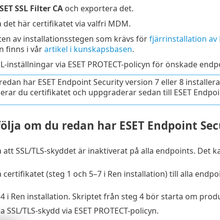
SET SSL Filter CA
och exportera det.
 det här certifikatet via valfri MDM.
sten av installationsstegen som krävs för
fjärrinstallation a
 finns i vår
artikel i kunskapsbasen
.
SL-inställningar via ESET PROTECT-policyn för önskade endp
edan har ESET Endpoint Security version 7 eller 8 installer
uerar du certifikatet och uppgraderar sedan till ESET Endpoi
följa om du redan har ESET Endpoint Secu
 att SSL/TLS-skyddet är inaktiverat på alla endpoints. Det 
 certifikatet (steg 1 och 5–7 i Ren installation) till alla endp
–4 i Ren installation. Skriptet från steg 4 bör starta om prod
ra SSL/TLS-skydd via ESET PROTECT-policyn.