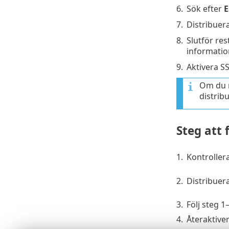
6.
Sök efter
E
7.
Distribuera
8.
Slutför re
information
9.
Aktivera S
Om du r
distrib
Steg att 
1.
Kontrollera
2.
Distribuera
3.
Följ steg 1
4.
Återaktive