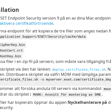
llation
 ESET Endpoint Security version 9 på en av dina Mac-endpoin
aktivera certifikatförtroende
.
na endpoint för att kopiera de tre filer som anges nedan 
Application Support/ESET/Security/cache/data
CipherKey.bin
RootCert.crt
RootKey.bin
sa filer i en zip-fil på servern, som måste vara tillgänglig fr
skriptet via den här länken:
.
Nä
deploy_certificate_files.sh
en. Distribuera skriptet via valfri MDM med lämpliga parame
certificate_files.sh -s myserver.eset.com/certificate_de
 kommer att försöka ansluta till servern via kommandot
mou
rar du skriptet i
.
MARK: Avsnitt för montering av SMB
filer har kopierats öppnar du appen
Nyckelhanterare på
de
ecurity.