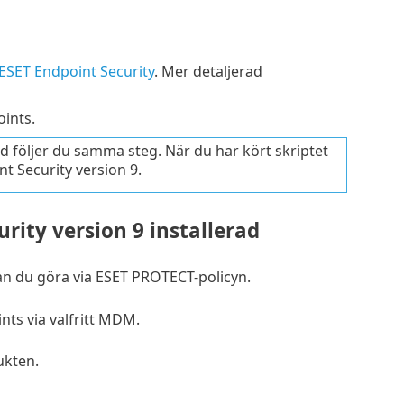
v ESET Endpoint Security
. Mer detaljerad
oints.
ad följer du samma steg. När du har kört skriptet
nt Security version 9.
rity version 9 installerad
kan du göra via ESET PROTECT-policyn.
oints via valfritt MDM.
ukten.