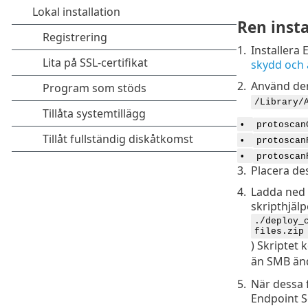
Ren insta
1.
Installera
skydd och 
2.
Använd den
/Library/
•
protoscan
•
protoscan
•
protoscan
3.
Placera des
4.
Ladda ned 
skripthjälp
./deploy_
files.zip
) Skriptet
än SMB änd
5.
När dessa 
Endpoint S