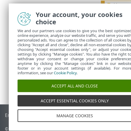
Var upp
Your account, your cookies
choice
När du 
nedladd
We and our partners use cookies to give you the best optimize
behöri
online experience, analyze our website traffic, and serve you wit
personalized ads. You can agree to the collection of all cookies b
diskåt
clicking "Accept all and close", decline all non-essential cookies b
choosing "Accept essential cookies only", or adjust your cooki
settings by clicking "Manage cookies". You also have the right t
withdraw your consent or change your cookie preference
anytime by clicking the "Manage cookies" link in our websit
footer or in your account settings (if available). For mor
information, see our
Cookie Policy
.
ACCEPT ALL AND CLOSE
ACCEPT ESSENTIAL COOKIES ONLY
End of Life
ESET kunskapsbas
ESET forum
ESET Status Port
MANAGE COOKIES
© 1992 - 2025 ESET, spol. s r.o. – med ensamrätt.