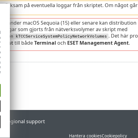
märksam på eventuella loggar från skriptet. Om något går 
använder macOS Sequoia (15) eller senare kan distribution 
ningar som gjorts från nätverksvolymer av skript med
d
. Det här pr
gheten kTCCServiceSystemPolicyNetworkVolumes
h
y
komst
till både
Terminal
och
ESET Management Agent
.
y
e
o
s
e
e
al
Regional support
Hantera cookies
Cookiepolicy