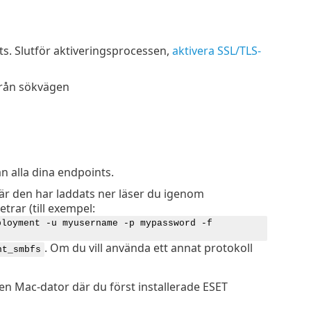
ts. Slutför aktiveringsprocessen,
aktivera SSL/TLS-
från sökvägen
ån alla dina endpoints.
r den har laddats ner läser du igenom
trar (till exempel:
ployment -u myusername -p mypassword -f
. Om du vill använda ett annat protokoll
nt_smbfs
n Mac-dator där du först installerade ESET