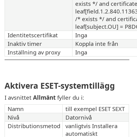
exists */ and certificat
leaf[field.1.2.840.1136
/* exists */ and certific
leaf[subject.OU] = P
Identitetscertifikat
Inga
Inaktiv timer
Koppla inte från
Inställning av proxy
Inga
Aktivera ESET-systemtillägg
I avsnittet
Allmänt
fyller du i:
Namn
till exempel ESET SEXT
Nivå
Datornivå
Distributionsmetod
vanligtvis Installera
automatiskt