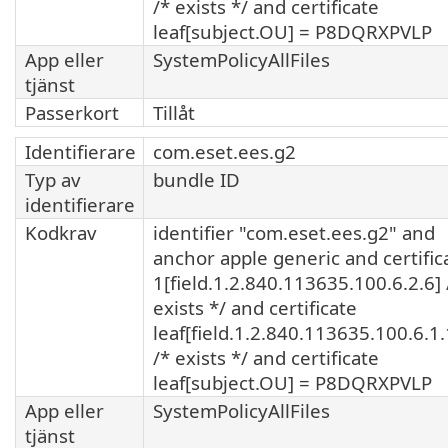
/* exists */ and certificate
leaf[subject.OU] = P8DQRXPVLP
App eller
SystemPolicyAllFiles
tjänst
Passerkort
Tillåt
Identifierare
com.eset.ees.g2
Typ av
bundle ID
identifierare
Kodkrav
identifier "com.eset.ees.g2" and
anchor apple generic and certific
1[field.1.2.840.113635.100.6.2.6] 
exists */ and certificate
leaf[field.1.2.840.113635.100.6.1.
/* exists */ and certificate
leaf[subject.OU] = P8DQRXPVLP
App eller
SystemPolicyAllFiles
tjänst