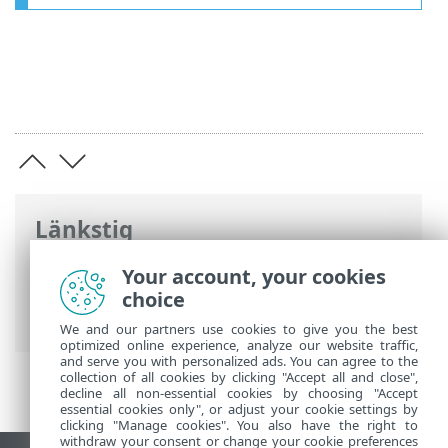
Länkstig
ESET onlinehjälp
>
ESET Endpoint Security
Your account, your cookies
>
Installera/uppgradera/migrera
> Lokal
choice
installation > Lita på SSL-certifikat
We and our partners use cookies to give you the best
optimized online experience, analyze our website traffic,
and serve you with personalized ads. You can agree to the
collection of all cookies by clicking "Accept all and close",
decline all non-essential cookies by choosing "Accept
essential cookies only", or adjust your cookie settings by
clicking "Manage cookies". You also have the right to
withdraw your consent or change your cookie preferences