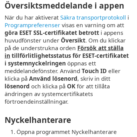
Översiktsmeddelande i appen
När du har aktiverat
Säkra transportprotokoll
i
Programpreferenser
visas en varning om att
göra ESET SSL-certifikatet betrott
i appens
huvudfönster under
Översikt
. Om du klickar
på de understrukna orden
Försök att ställa
in
tillförlitlighetsstatus för ESET-certifikatet
i systemnyckelringen
öppnas ett
meddelandefönster. Använd
Touch ID
eller
klicka på
Använd lösenord
, skriv in ditt
lösenord
och klicka på
OK
för att tillåta
ändringen av systemcertifikatets
förtroendeinställningar.
Nyckelhanterare
1.
Öppna programmet Nyckelhanterare