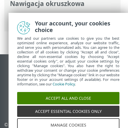
Nawigacja okruszkowa
Pomoc online ESET
>
ESET Endpoint
Security
>
Przegląd
Your account, your cookies
choice
We and our partners use cookies to give you the best
optimized online experience, analyze our website traffic,
and serve you with personalized ads. You can agree to the
collection of all cookies by clicking "Accept all and close",
decline all non-essential cookies by choosing "Accept
essential cookies only", or adjust your cookie settings by
Wyświetl witrynę internetową dla
clicking "Manage cookies". You also have the right to
withdraw your consent or change your cookie preferences
komputerów
anytime by clicking the "Manage cookies" link in our website
footer or in your account settings (if available). For more
End of Life
information, see our
Cookie Policy
.
Baza wiedzy ESET
Forum ESET
ACCEPT ALL AND CLOSE
ESET Status Portal
Pomoc regionalna
ACCEPT ESSENTIAL COOKIES ONLY
© 1992 - 2025 ESET, spol. s
Zarządzaj plikami cookie
MANAGE COOKIES