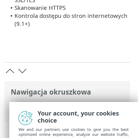
Skanowanie HTTPS
•
Kontrola dostępu do stron internetowych
•
(9.1+)
Nawigacja okruszkowa
Pomoc online ESET
>
ESET Endpoint
Security
>
Nowe funkcje w wersji 9
Your account, your cookies
choice
We and our partners use cookies to give you the best
optimized online experience, analyze our website traffic,