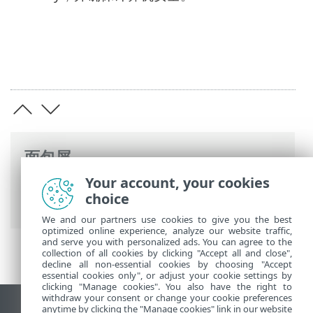
面包屑
Your account, your cookies
ESET 联机帮助
>
ESET Endpoint Security
>
choice
使用 ESET Endpoint Security
> 保护
We and our partners use cookies to give you the best
optimized online experience, analyze our website traffic,
and serve you with personalized ads. You can agree to the
collection of all cookies by clicking "Accept all and close",
decline all non-essential cookies by choosing "Accept
essential cookies only", or adjust your cookie settings by
clicking "Manage cookies". You also have the right to
withdraw your consent or change your cookie preferences
anytime by clicking the "Manage cookies" link in our website