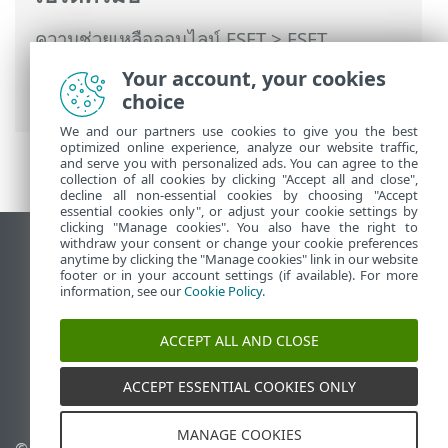
ความช่วยเหลือออนไลน์ ESET
>
ESET
Endpoint Security
>
การใช้ ESET Endpoint
Your account, your cookies
Security
>
สแกน
> การสแกนที่กำหนดเอง
choice
We and our partners use cookies to give you the best
optimized online experience, analyze our website traffic,
and serve you with personalized ads. You can agree to the
collection of all cookies by clicking "Accept all and close",
decline all non-essential cookies by choosing "Accept
essential cookies only", or adjust your cookie settings by
clicking "Manage cookies". You also have the right to
withdraw your consent or change your cookie preferences
ดูไซต์เดสก์ท็อป
anytime by clicking the "Manage cookies" link in our website
footer or in your account settings (if available). For more
End of Life
information, see our
Cookie Policy
.
ฐานความรู้ของ ESET
ฟอรัมของ ESET
ACCEPT ALL AND CLOSE
ESET Status Portal
ACCEPT ESSENTIAL COOKIES ONLY
ฝ่ายสนับสนุนประจำภูมิภาค
MANAGE COOKIES