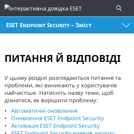
ESET Endpoint Security – Зміст
ПИТАННЯ Й ВІДПОВІДІ
У цьому розділі розглядаються питання та
проблеми, які виникають у користувачів
найчастіше. Натисніть назву теми, щоб
дізнатися, як вирішити проблему:
Автоматичні оновлення
Оновлення ESET Endpoint Security
Активація ESET Endpoint Security
ESET Endpoint Security виявив загрозу